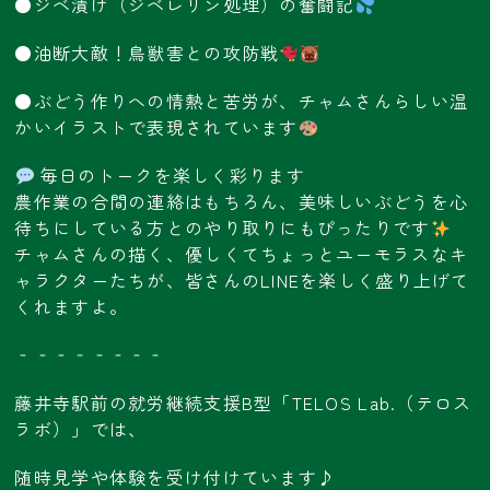
●ジベ漬け（ジベレリン処理）の奮闘記
●油断大敵！鳥獣害との攻防戦
●ぶどう作りへの情熱と苦労が、チャムさんらしい温
かいイラストで表現されています
毎日のトークを楽しく彩ります
農作業の合間の連絡はもちろん、美味しいぶどうを心
待ちにしている方とのやり取りにもぴったりです
チャムさんの描く、優しくてちょっとユーモラスなキ
ャラクターたちが、皆さんのLINEを楽しく盛り上げて
くれますよ。
‐‐‐‐‐‐‐‐
藤井寺駅前の就労継続支援B型「TELOS Lab.（テロス
ラボ）」では、
随時見学や体験を受け付けています♪